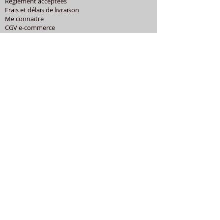
Règlement acceptées
Frais et délais de livraison
Me connaitre
CGV e-commerce
Mentions légales
Politique de confidentialité
Cookies
Aide et contact
CATEGORIES POPULAIRES
Shure
Audio-Technica
Avis
Pathe Marconi
Philips
Bang Olufsen
Courroies
LES PRODUITS
Diamants
Cellules
Courroies
Accessoires