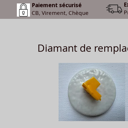
E
Paiement sécurisé
P
CB, Virement, Chèque
Diamant de rempla