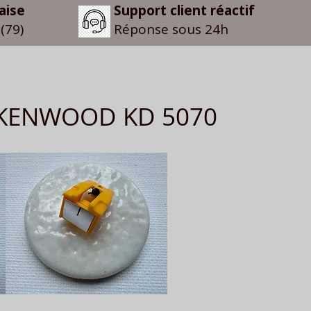
aise
Support client réactif
(79)
Réponse sous 24h
le KENWOOD KD 5070