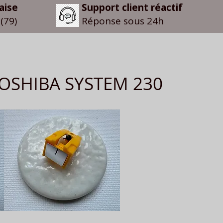
aise
Support client réactif
(79)
Réponse sous 24h
 TOSHIBA SYSTEM 230