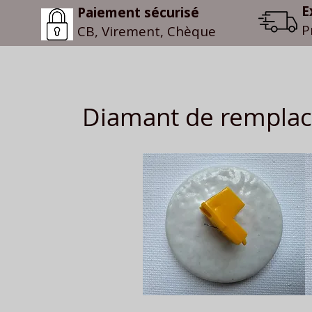
E
Paiement sécurisé
P
CB, Virement, Chèque
Diamant de remplac