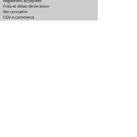
Règlement acceptées
Frais et délais de livraison
Me connaitre
CGV e-commerce
Mentions légales
Politique de confidentialité
Cookies
Aide et contact
CATEGORIES POPULAIRES
Shure
Audio-Technica
Avis
Pathe Marconi
Philips
Bang Olufsen
Courroies
LES PRODUITS
Diamants
Cellules
Courroies
Accessoires