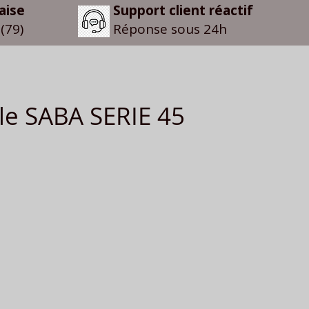
aise
Support client réactif
(79)
Réponse sous 24h
le SABA SERIE 45