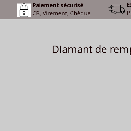
E
Paiement sécurisé
P
CB, Virement, Chèque
Diamant de remp