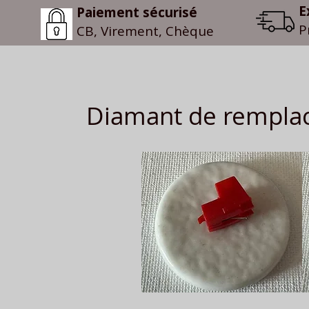
E
Paiement sécurisé
P
CB, Virement, Chèque
Diamant de rempla