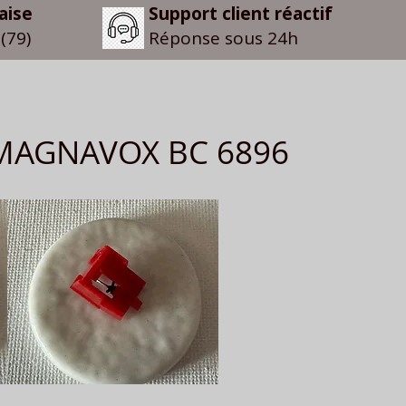
aise
Support client réactif
(79)
Réponse sous 24h
e MAGNAVOX BC 6896