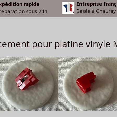
Entreprise franç
xpédition rapide
Basée à Chauray 
réparation sous 24h
cement pour platine vinyl