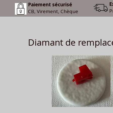
E
Paiement sécurisé
P
CB, Virement, Chèque
Diamant de remplace