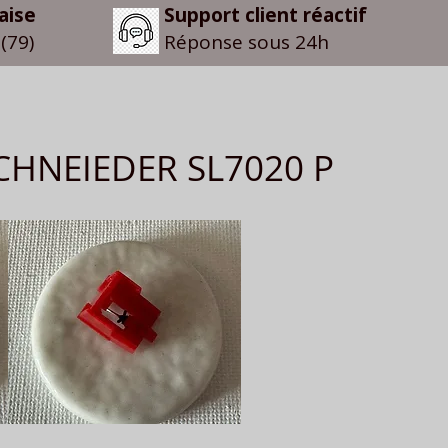
aise
Support client réactif
(79)
Réponse sous 24h
SCHNEIEDER SL7020 P