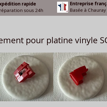
Entreprise franç
xpédition rapide
Basée à Chauray 
réparation sous 24h
ment pour platine vinyle 