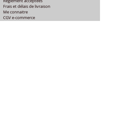
Règlement acceptées
Frais et délais de livraison
Me connaitre
CGV e-commerce
Mentions légales
Politique de confidentialité
Cookies
Aide et contact
CATEGORIES POPULAIRES
Shure
Audio-Technica
Avis
Pathe Marconi
Philips
Bang Olufsen
Courroies
LES PRODUITS
Diamants
Cellules
Courroies
Accessoires