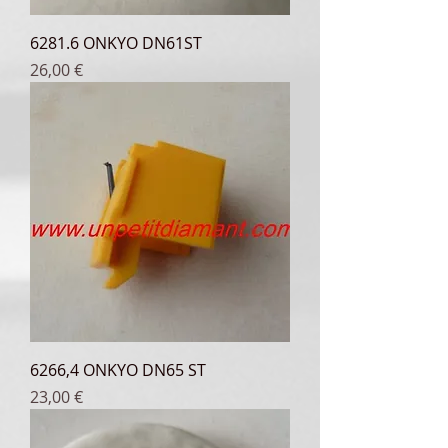
6281.6 ONKYO DN61ST
Prix
26,00 €
6266,4 ONKYO DN65 ST
Prix
23,00 €