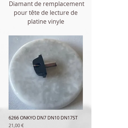
Diamant de remplacement
pour tê
te de lecture de
platine vinyle
6266 ONKYO DN7 DN10 DN17ST
Prix
21,00 €