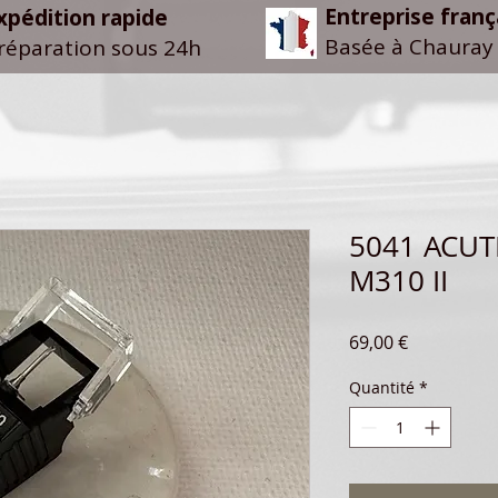
Entreprise franç
xpédition rapide
Basée à Chauray 
réparation sous 24h
5041 ACUT
M310 II
Prix
69,00 €
Quantité
*