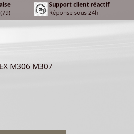
aise
Support client réactif
(79)
Réponse sous 24h
EX M306 M307