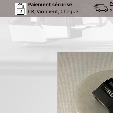
E
Paiement sécurisé
P
CB, Virement, Chèque