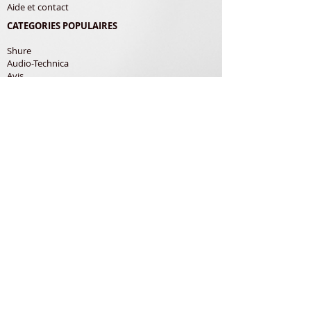
Aide et contact
CATEGORIES POPULAIRES
Shure
Audio-Technica
Avis
Pathe Marconi
Philips
Bang Olufsen
Courroies
LES PRODUITS
Diamants
Cellules
Courroies
Accessoires
ADRESSE POSTALE
Richard Gerardin
150 Rue de Pampana
79180 Chauray