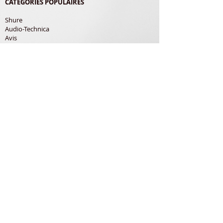
CATEGORIES POPULAIRES
Shure
Audio-Technica
Avis
Pathe Marconi
Philips
Bang Olufsen
Courroies
LES PRODUITS
Diamants
Cellules
Courroies
Accessoires
ADRESSE POSTALE
Richard Gerardin
150 Rue de Pampana
79180 Chauray
France
Siret 83376067100010