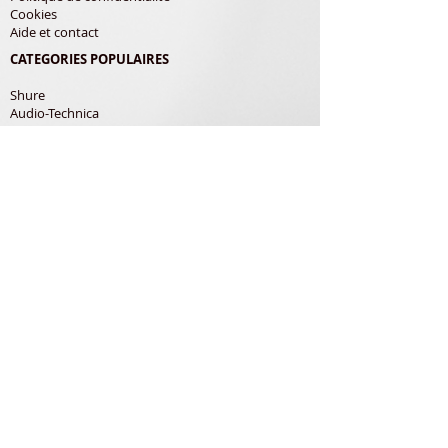
Cookies
Aide et contact
CATEGORIES POPULAIRES
Shure
Audio-Technica
Avis
Pathe Marconi
Philips
Bang Olufsen
Courroies
LES PRODUITS
Diamants
Cellules
Courroies
Accessoires
ADRESSE POSTALE
Richard Gerardin
150 Rue de Pampana