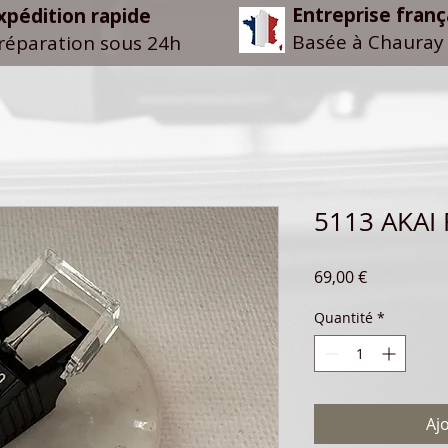
Entreprise franç
xpédition rapide
Basée à Chauray 
réparation sous 24h
5113 AKAI
Prix
69,00 €
Quantité
*
Aj