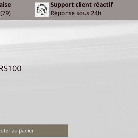
aise
Support client réactif
(79)
Réponse sous 24h
 RS100
outer au panier