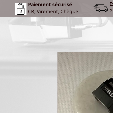
E
Paiement sécurisé
P
CB, Virement, Chèque