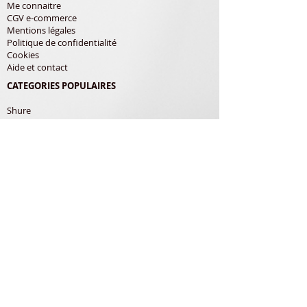
Me connaitre
CGV e-commerce
Mentions légales
Politique de confidentialité
Cookies
Aide et contact
CATEGORIES POPULAIRES
Shure
Audio-Technica
Avis
Pathe Marconi
Philips
Bang Olufsen
Courroies
LES PRODUITS
Diamants
Cellules
Courroies
Accessoires
ADRESSE POSTALE