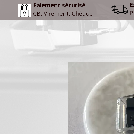
E
Paiement sécurisé
P
CB, Virement, Chèque