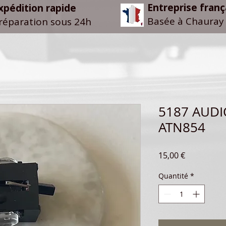
Entreprise franç
xpédition rapide
Basée à Chauray 
réparation sous 24h
5187 AUDI
ATN854
Prix
15,00 €
Quantité
*