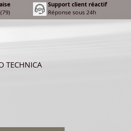
aise
Support client réactif
(79)
Réponse sous 24h
O TECHNICA