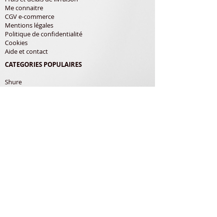
Me connaitre
CGV e-commerce
Mentions légales
Politique de confidentialité
Cookies
Aide et contact
CATEGORIES POPULAIRES
Shure
Audio-Technica
Avis
Pathe Marconi
Philips
Bang Olufsen
Courroies
LES PRODUITS
Diamants
Cellules
Courroies
Accessoires
ADRESSE POSTALE