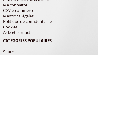
Me connaitre
CGV e-commerce
Mentions légales
Politique de confidentialité
Cookies
Aide et contact
CATEGORIES POPULAIRES
Shure
Audio-Technica
Avis
Pathe Marconi
Philips
Bang Olufsen
Courroies
LES PRODUITS
Diamants
Cellules
Courroies
Accessoires
ADRESSE POSTALE