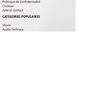
Politique de confidentialité
Cookies
Aide et contact
CATEGORIES POPULAIRES
Shure
Audio-Technica
Avis
Pathe Marconi
Philips
Bang Olufsen
Courroies
LES PRODUITS
Diamants
Cellules
Courroies
Accessoires
ADRESSE POSTALE
Richard Gerardin
150 Rue de Pampana