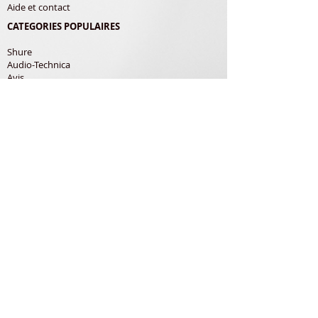
Aide et contact
CATEGORIES POPULAIRES
Shure
Audio-Technica
Avis
Pathe Marconi
Philips
Bang Olufsen
Courroies
LES PRODUITS
Diamants
Cellules
Courroies
Accessoires
ADRESSE POSTALE
Richard Gerardin
150 Rue de Pampana
79180 Chauray