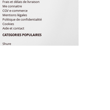
Frais et délais de livraison
Me connaitre
CGV e-commerce
Mentions légales
Politique de confidentialité
Cookies
Aide et contact
CATEGORIES POPULAIRES
Shure
Audio-Technica
Avis
Pathe Marconi
Philips
Bang Olufsen
Courroies
LES PRODUITS
Diamants
Cellules
Courroies
Accessoires