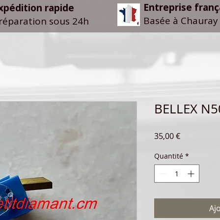
Entreprise franç
xpédition rapide
Basée à Chauray 
réparation sous 24h
BELLEX N50
Prix
35,00 €
Quantité
*
Aj