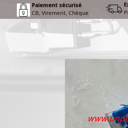
E
Paiement sécurisé
P
CB, Virement, Chèque