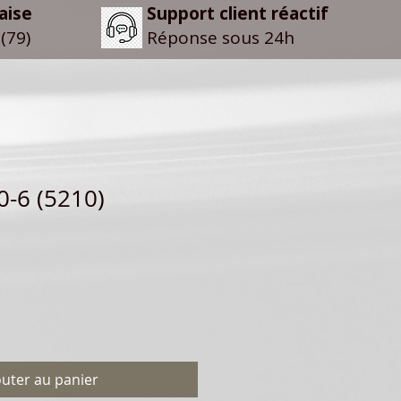
aise
Support client réactif
(79)
Réponse sous 24h
-6 (5210)
outer au panier