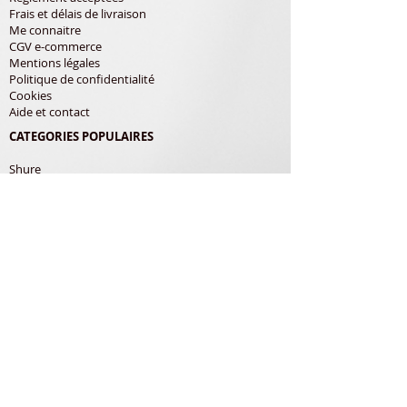
Frais et délais de livraison
Me connaitre
CGV e-commerce
Mentions légales
Politique de confidentialité
Cookies
Aide et contact
CATEGORIES POPULAIRES
Shure
Audio-Technica
Avis
Pathe Marconi
Philips
Bang Olufsen
Courroies
LES PRODUITS
Diamants
Cellules
Courroies
Accessoires