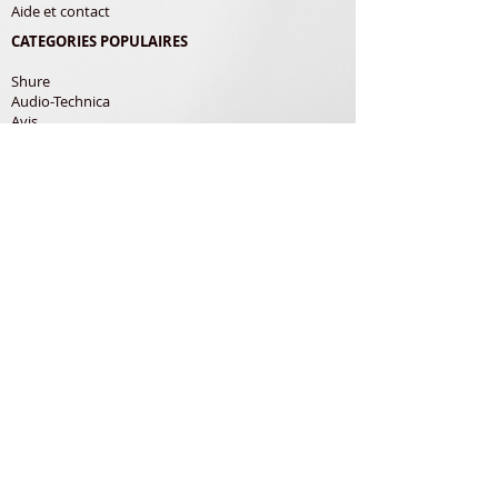
Aide et contact
CATEGORIES POPULAIRES
Shure
Audio-Technica
Avis
Pathe Marconi
Philips
Bang Olufsen
Courroies
LES PRODUITS
Diamants
Cellules
Courroies
Accessoires
ADRESSE POSTALE
Richard Gerardin
150 Rue de Pampana
79180 Chauray