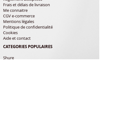
Frais et délais de livraison
Me connaitre
CGV e-commerce
Mentions légales
Politique de confidentialité
Cookies
Aide et contact
CATEGORIES POPULAIRES
Shure
Audio-Technica
Avis
Pathe Marconi
Philips
Bang Olufsen
Courroies
LES PRODUITS
Diamants
Cellules
Courroies
Accessoires