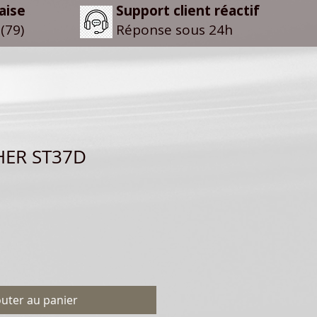
aise
Support client réactif
(79)
Réponse sous 24h
SHER ST37D
outer au panier