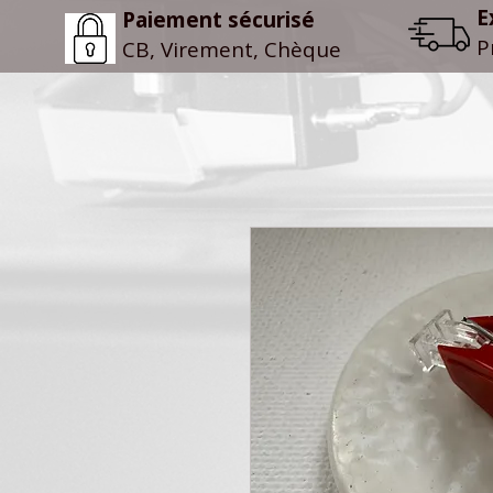
E
Paiement sécurisé
P
CB, Virement, Chèque