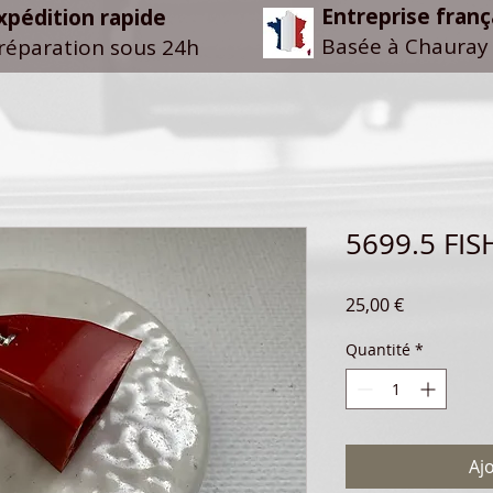
Entreprise franç
xpédition rapide
Basée à Chauray 
réparation sous 24h
5699.5 FI
Prix
25,00 €
Quantité
*
Aj