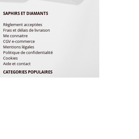
SAPHIRS ET DIAMANTS
Règlement acceptées
Frais et délais de livraison
Me connaitre
CGV e-commerce
Mentions légales
Politique de confidentialité
Cookies
Aide et contact
CATEGORIES POPULAIRES
Shure
Audio-Technica
Avis
Pathe Marconi
Philips
Bang Olufsen
Courroies
LES PRODUITS
Diamants