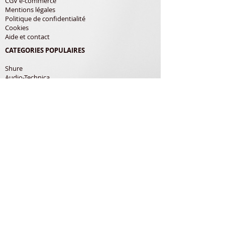
CGV e-commerce
Mentions légales
Politique de confidentialité
Cookies
Aide et contact
CATEGORIES POPULAIRES
Shure
Audio-Technica
Avis
Pathe Marconi
Philips
Bang Olufsen
Courroies
LES PRODUITS
Diamants
Cellules
Courroies
Accessoires
ADRESSE POSTALE