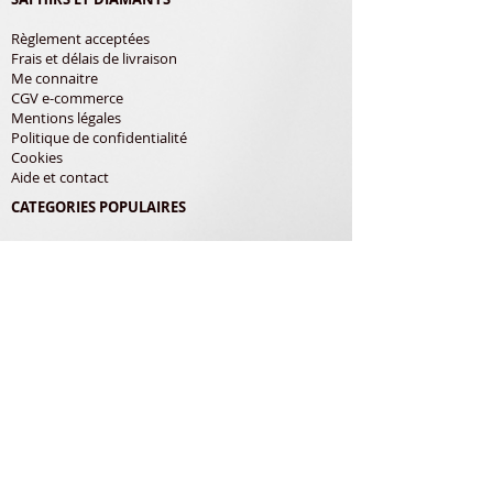
Règlement acceptées
Frais et délais de livraison
Me connaitre
CGV e-commerce
Mentions légales
Politique de confidentialité
Cookies
Aide et contact
CATEGORIES POPULAIRES
Shure
Audio-Technica
Avis
Pathe Marconi
Philips
Bang Olufsen
Courroies
LES PRODUITS
Diamants
Cellules
Courroies