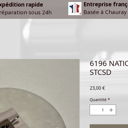
Entreprise franç
xpédition rapide
Basée à Chauray 
réparation sous 24h
6196 NATI
STCSD
Prix
23,00 €
Quantité
*