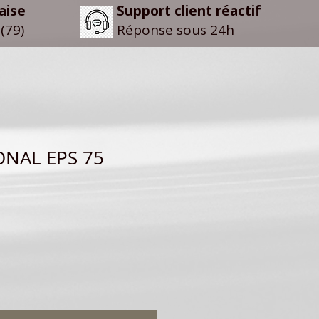
aise
Support client réactif
(79)
Réponse sous 24h
ONAL EPS 75