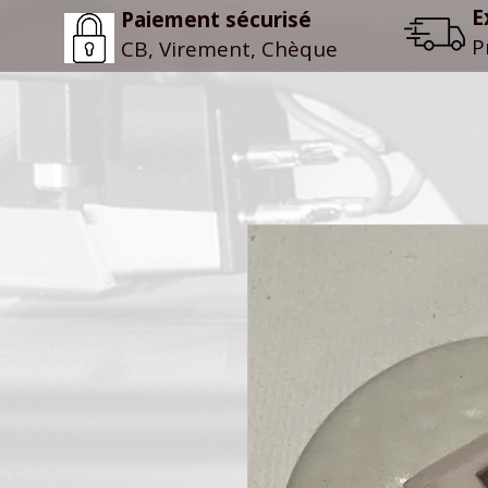
E
Paiement sécurisé
P
CB, Virement, Chèque