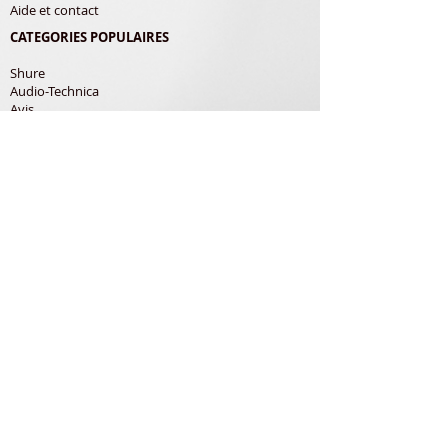
Aide et contact
CATEGORIES POPULAIRES
Shure
Audio-Technica
Avis
Pathe Marconi
Philips
Bang Olufsen
Courroies
LES PRODUITS
Diamants
Cellules
Courroies
Accessoires
ADRESSE POSTALE
Richard Gerardin
150 Rue de Pampana
79180 Chauray