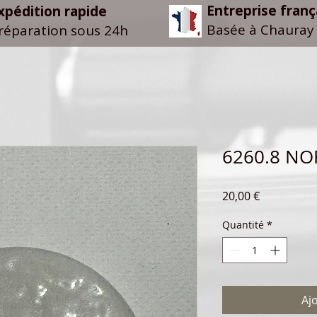
Entreprise franç
xpédition rapide
Basée à Chauray 
réparation sous 24h
6260.8 N
Prix
20,00 €
Quantité
*
Aj