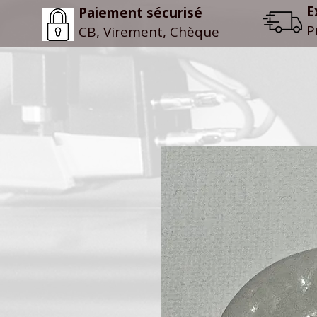
E
Paiement sécurisé
P
CB, Virement, Chèque