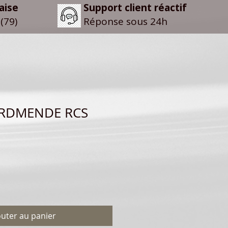
aise
Support client réactif
(79)
Réponse sous 24h
ORDMENDE RCS
outer au panier