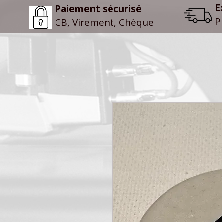
E
Paiement sécurisé
P
CB, Virement, Chèque