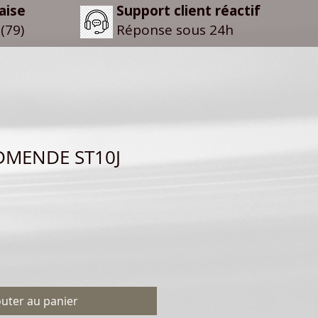
aise
Support client réactif
(79)
Réponse sous 24h
DMENDE ST10J
outer au panier