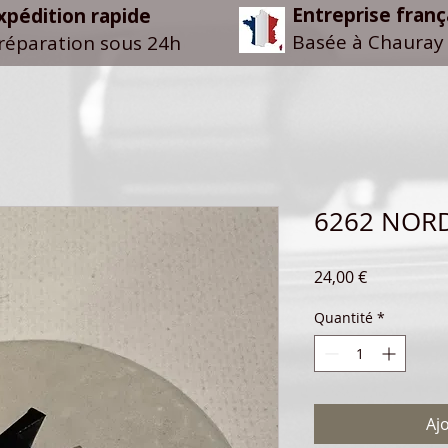
Entreprise franç
xpédition rapide
Basée à Chauray 
réparation sous 24h
6262 NOR
Prix
24,00 €
Quantité
*
Aj