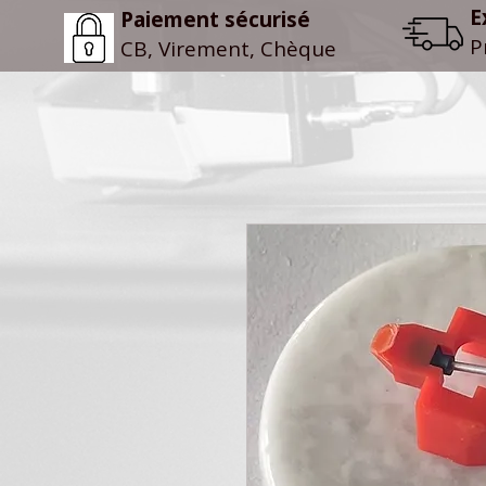
E
Paiement sécurisé
P
CB, Virement, Chèque