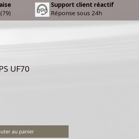
aise
Support client réactif
(79)
Réponse sous 24h
IPS UF70
outer au panier