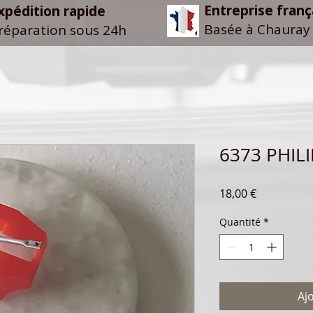
Entreprise franç
xpédition rapide
Basée à Chauray 
réparation sous 24h
6373 PHIL
Prix
18,00 €
Quantité
*
Aj