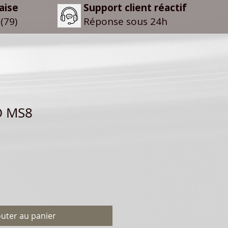
aise
Support client réactif
(79)
Réponse sous 24h
O MS8
outer au panier