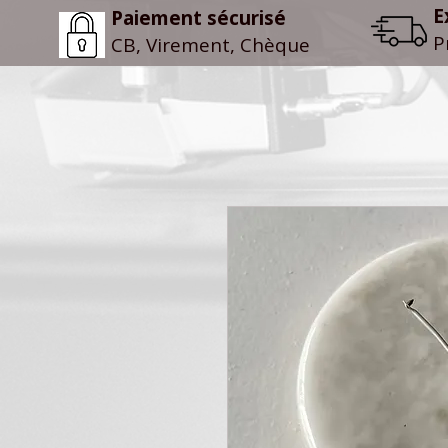
E
Paiement sécurisé
P
CB, Virement, Chèque