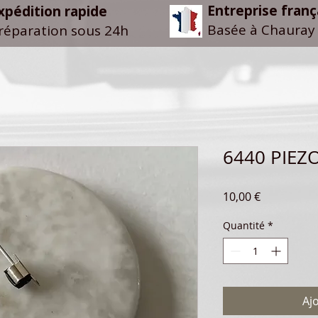
Entreprise franç
xpédition rapide
Basée à Chauray 
réparation sous 24h
6440 PIEZ
Prix
10,00 €
Quantité
*
Aj