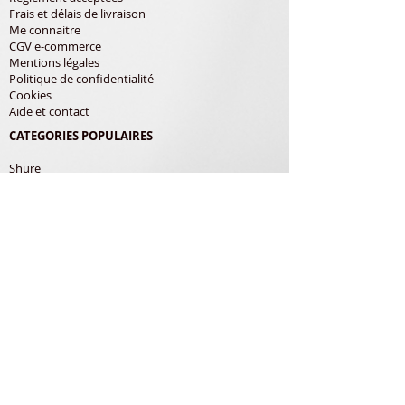
Frais et délais de livraison
Me connaitre
CGV e-commerce
Mentions légales
Politique de confidentialité
Cookies
Aide et contact
CATEGORIES POPULAIRES
Shure
Audio-Technica
Avis
Pathe Marconi
Philips
Bang Olufsen
Courroies
LES PRODUITS
Diamants
Cellules
Courroies
Accessoires