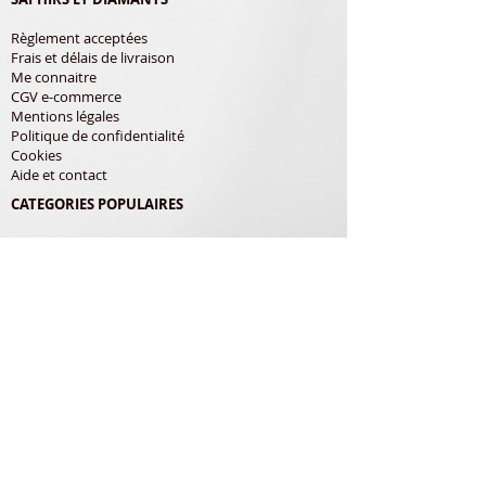
Règlement acceptées
Frais et délais de livraison
Me connaitre
CGV e-commerce
Mentions légales
Politique de confidentialité
Cookies
Aide et contact
CATEGORIES POPULAIRES
Shure
Audio-Technica
Avis
Pathe Marconi
Philips
Bang Olufsen
Courroies
LES PRODUITS
Diamants
Cellules
Courroies