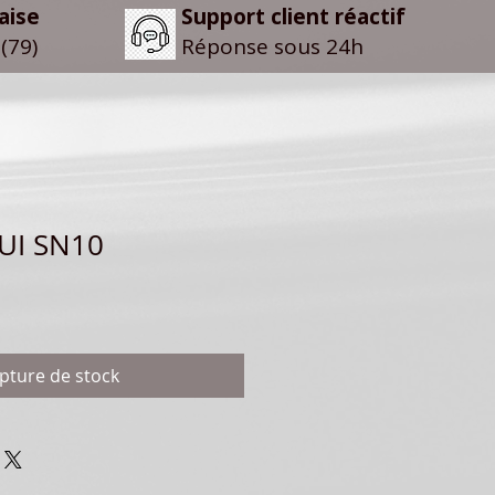
aise
Support client réactif
(79)
Réponse sous 24h
UI SN10
pture de stock