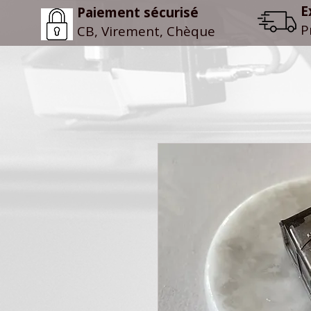
E
Paiement sécurisé
P
CB, Virement, Chèque