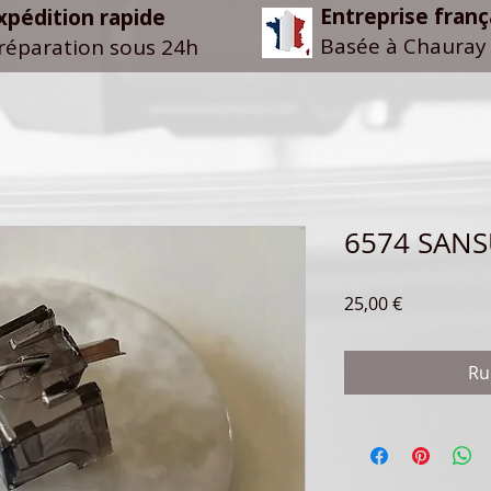
Entreprise franç
xpédition rapide
Basée à Chauray 
réparation sous 24h
6574 SANS
Prix
25,00 €
Ru