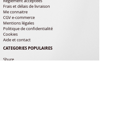
Règlement acceptées
Frais et délais de livraison
Me connaitre
CGV e-commerce
Mentions légales
Politique de confidentialité
Cookies
Aide et contact
CATEGORIES POPULAIRES
Shure
Audio-Technica
Avis
Pathe Marconi
Philips
Bang Olufsen
Courroies
LES PRODUITS
Diamants
Cellules
Courroies
Accessoires