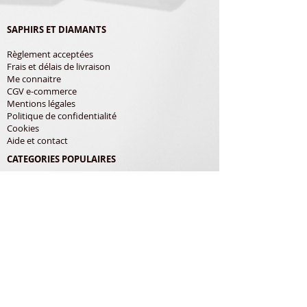
SAPHIRS ET DIAMANTS
Règlement acceptées
Frais et délais de livraison
Me connaitre
CGV e-commerce
Mentions légales
Politique de confidentialité
Cookies
Aide et contact
CATEGORIES POPULAIRES
Shure
Audio-Technica
Avis
Pathe Marconi
Philips
Bang Olufsen
Courroies
LES PRODUITS
Diamants