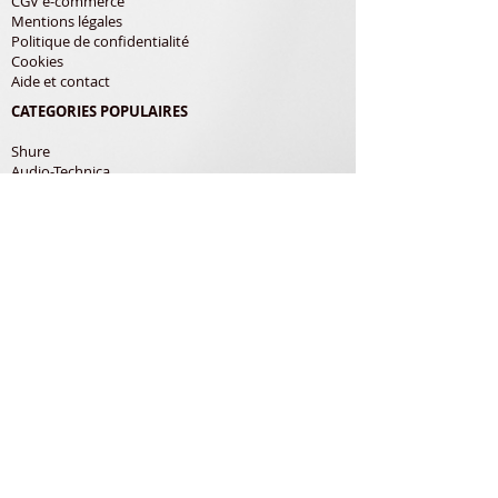
CGV e-commerce
Mentions légales
Politique de confidentialité
Cookies
Aide et contact
CATEGORIES POPULAIRES
Shure
Audio-Technica
Avis
Pathe Marconi
Philips
Bang Olufsen
Courroies
LES PRODUITS
Diamants
Cellules
Courroies
Accessoires
ADRESSE POSTALE