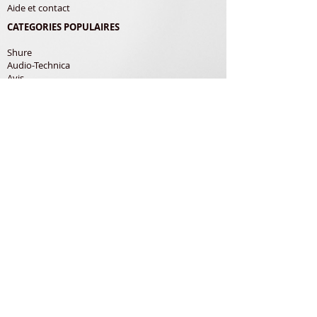
Aide et contact
CATEGORIES POPULAIRES
Shure
Audio-Technica
Avis
Pathe Marconi
Philips
Bang Olufsen
Courroies
LES PRODUITS
Diamants
Cellules
Courroies
Accessoires
ADRESSE POSTALE
Richard Gerardin
150 Rue de Pampana
79180 Chauray