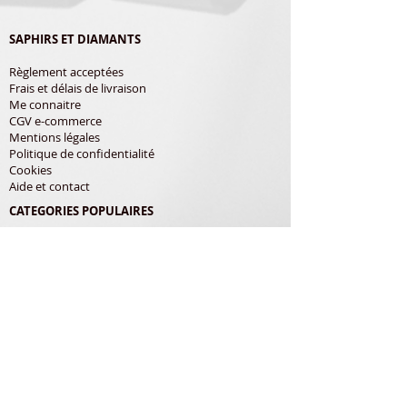
SAPHIRS ET DIAMANTS
Règlement acceptées
Frais et délais de livraison
Me connaitre
CGV e-commerce
Mentions légales
Politique de confidentialité
Cookies
Aide et contact
CATEGORIES POPULAIRES
Shure
Audio-Technica
Avis
Pathe Marconi
Philips
Bang Olufsen
Courroies
LES PRODUITS
Diamants