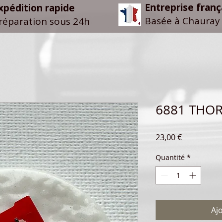
Entreprise franç
xpédition rapide
Basée à Chauray 
réparation sous 24h
6881 THOR
Prix
23,00 €
Quantité
*
Aj