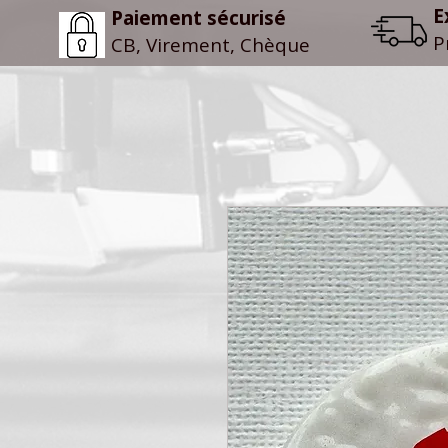
E
Paiement sécurisé
P
CB, Virement, Chèque