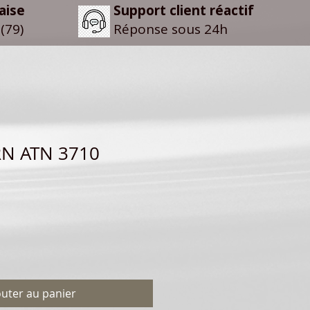
aise
Support client réactif
(79)
Réponse sous 24h
N ATN 3710
outer au panier