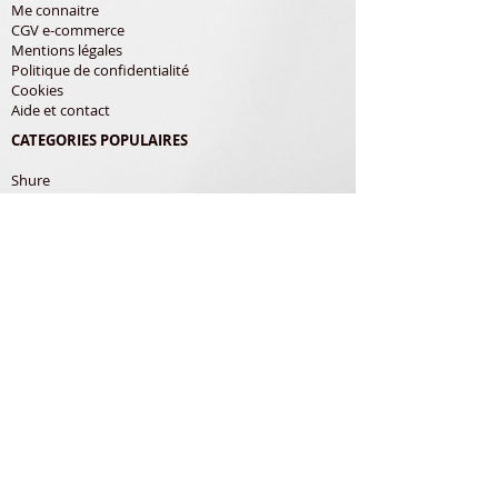
Me connaitre
CGV e-commerce
Mentions légales
Politique de confidentialité
Cookies
Aide et contact
CATEGORIES POPULAIRES
Shure
Audio-Technica
Avis
Pathe Marconi
Philips
Bang Olufsen
Courroies
LES PRODUITS
Diamants
Cellules
Courroies
Accessoires
ADRESSE POSTALE