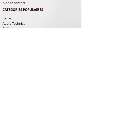
Aide et contact
CATEGORIES POPULAIRES
Shure
Audio-Technica
Avis
Pathe Marconi
Philips
Bang Olufsen
Courroies
LES PRODUITS
Diamants
Cellules
Courroies
Accessoires
ADRESSE POSTALE
Richard Gerardin
150 Rue de Pampana
79180 Chauray