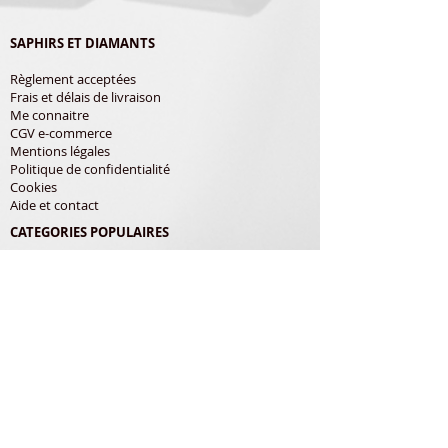
SAPHIRS ET DIAMANTS
Règlement acceptées
Frais et délais de livraison
Me connaitre
CGV e-commerce
Mentions légales
Politique de confidentialité
Cookies
Aide et contact
CATEGORIES POPULAIRES
Shure
Audio-Technica
Avis
Pathe Marconi
Philips
Bang Olufsen
Courroies
LES PRODUITS
Diamants