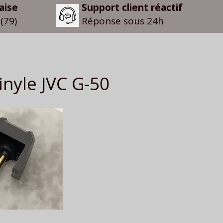
aise
Support client réactif
(79)
Réponse sous 24h
nyle JVC G-50