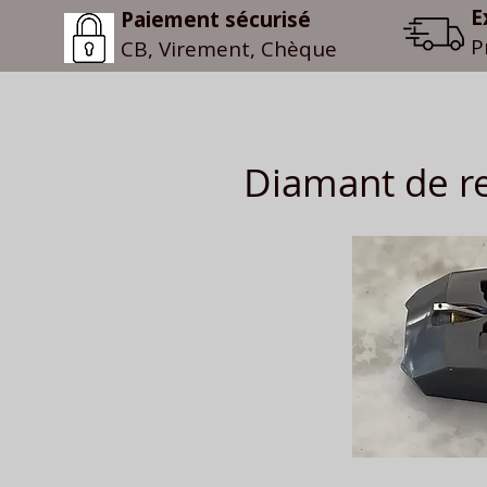
E
Paiement sécurisé
P
CB, Virement, Chèque
Diamant de re