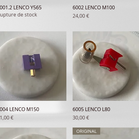
Aperçu rapide
Aperçu rapide
001.2 LENCO Y565
6002 LENCO M100
upture de stock
Prix
24,00 €
Aperçu rapide
Aperçu rapide
004 LENCO M150
6005 LENCO L80
rix
Prix
1,00 €
30,00 €
ORIGINAL