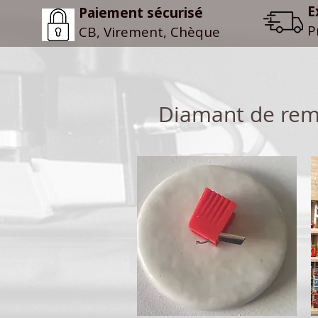
E
Paiement sécurisé
P
CB, Virement, Chèque
Diamant de rem