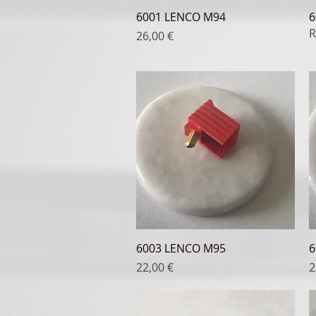
Aperçu rapide
6001 LENCO M94
6
R
Prix
26,00 €
Aperçu rapide
6003 LENCO M95
6
Prix
P
22,00 €
2