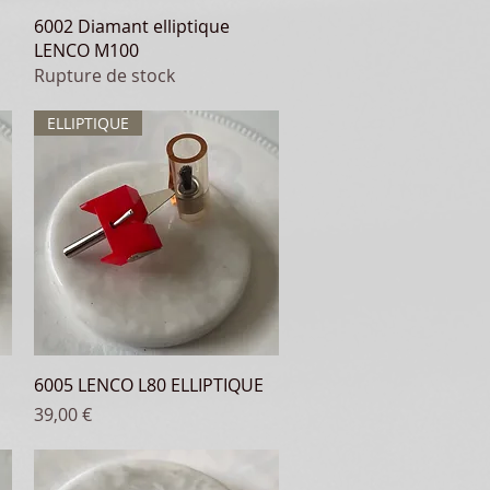
Aperçu rapide
6002 Diamant elliptique
LENCO M100
Rupture de stock
ELLIPTIQUE
Aperçu rapide
6005 LENCO L80 ELLIPTIQUE
Prix
39,00 €