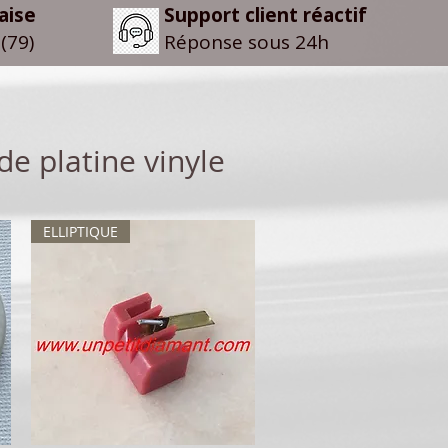
aise
Support client réactif
(79)
Réponse sous 24h
 de pla
tine vinyle
ELLIPTIQUE