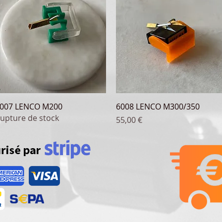
Aperçu rapide
Aperçu rapide
007 LENCO M200
6008 LENCO M300/350
upture de stock
Prix
55,00 €