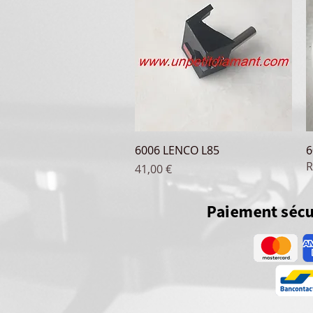
Aperçu rapide
6006 LENCO L85
6
R
Prix
41,00 €