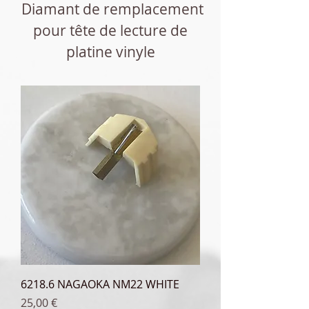
Diamant de remplacement
pour tê
te de lecture de
platine vinyle
6218.6 NAGAOKA NM22 WHITE
Prix
25,00 €