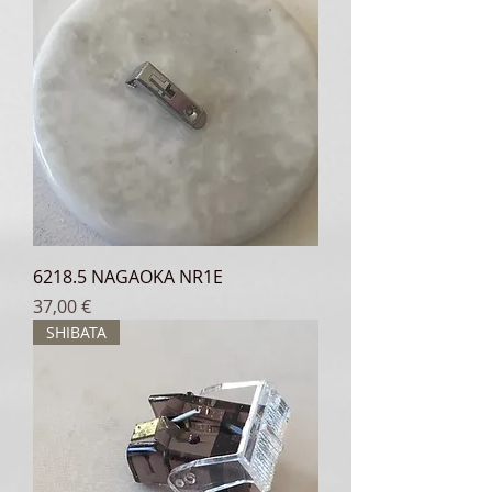
6218.5 NAGAOKA NR1E
Prix
37,00 €
SHIBATA